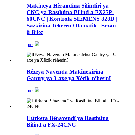
Makîneya Hêrandina Silindirî ya
CNC ya Rastbûna Bilind a FX27P-
60CNC | Kontrola SIEMENS 828D |
Sazkirina Tekerên Otomatîk | Erzan
û Bilez
pirs
Rêzeya Navenda Makînekirina
Gantry ya 3-axe ya Xêzik-rêhesinî
pirs
Hûrkera Bênavendî ya Rastbûna
Bilind a FX-24CNC