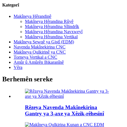
Kategorî
Makîneya Hêrandinê
Makîneya Hêrandina Rûyê
Makîneya Hêrandina Sîlindrîk
Makîneya Hêrandina Navxweyî
Makîneya Hêrandina Vertikal
Makîneya Şewqê ya Giştî (EDM)
Navenda Makînekirina CNC
Makîneya Qulkirinê ya CNC
Torneya Vertikal a CNC
Amûr û Amûrên Bikaranînê
Vêra
Berhemên sereke
Rêzeya Navenda Makînekirina
Gantry ya 3-axe ya Xêzik-rêhesinî