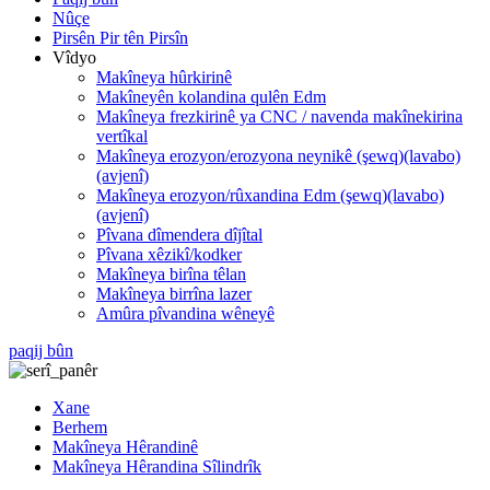
Nûçe
Pirsên Pir tên Pirsîn
Vîdyo
Makîneya hûrkirinê
Makîneyên kolandina qulên Edm
Makîneya frezkirinê ya CNC / navenda makînekirina
vertîkal
Makîneya erozyon/erozyona neynikê (şewq)(lavabo)
(avjenî)
Makîneya erozyon/rûxandina Edm (şewq)(lavabo)
(avjenî)
Pîvana dîmendera dîjîtal
Pîvana xêzikî/kodker
Makîneya birîna têlan
Makîneya birrîna lazer
Amûra pîvandina wêneyê
paqij bûn
Xane
Berhem
Makîneya Hêrandinê
Makîneya Hêrandina Sîlindrîk