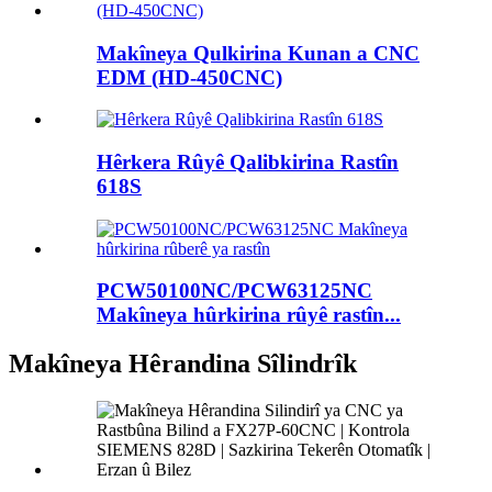
Makîneya Qulkirina Kunan a CNC
EDM (HD-450CNC)
Hêrkera Rûyê Qalibkirina Rastîn
618S
PCW50100NC/PCW63125NC
Makîneya hûrkirina rûyê rastîn...
Makîneya Hêrandina Sîlindrîk