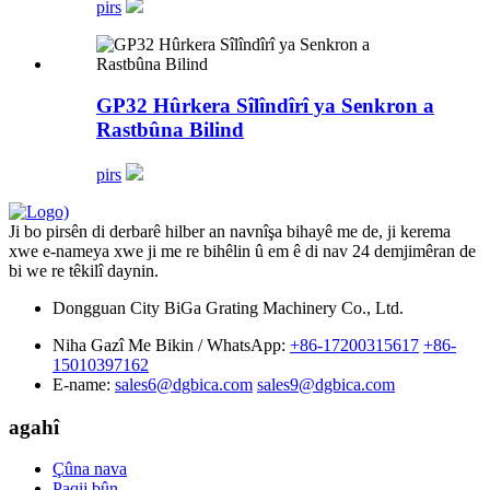
pirs
GP32 Hûrkera Sîlîndîrî ya Senkron a
Rastbûna Bilind
pirs
Ji bo pirsên di derbarê hilber an navnîşa bihayê me de, ji kerema
xwe e-nameya xwe ji me re bihêlin û em ê di nav 24 demjimêran de
bi we re têkilî daynin.
Dongguan City BiGa Grating Machinery Co., Ltd.
Niha Gazî Me Bikin / WhatsApp:
+86-17200315617
+86-
15010397162
E-name:
sales6@dgbica.com
sales9@dgbica.com
agahî
Çûna nava
Paqij bûn