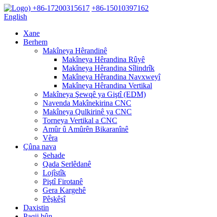
+86-17200315617
+86-15010397162
English
Xane
Berhem
Makîneya Hêrandinê
Makîneya Hêrandina Rûyê
Makîneya Hêrandina Sîlindrîk
Makîneya Hêrandina Navxweyî
Makîneya Hêrandina Vertikal
Makîneya Şewqê ya Giştî (EDM)
Navenda Makînekirina CNC
Makîneya Qulkirinê ya CNC
Torneya Vertikal a CNC
Amûr û Amûrên Bikaranînê
Vêra
Çûna nava
Şehade
Qada Serlêdanê
Lojîstîk
Piştî Firotanê
Gera Kargehê
Pêşkêşî
Daxistin
Paqij bûn