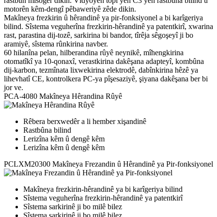
rastbûn misoger dikin. Vîdyoyên topî yên C3 yên rastbûna bilind û
motorên kêm-dengî pêbaweriyê zêde dikin.
Makîneya frezkirin û hêrandinê ya pir-fonksiyonel a bi karîgeriya
bilind. Sîstema veguherîna frezkirin-hêrandinê ya patentkirî, xwarina
rast, parastina dij-tozê, sarkirina bi bandor, tîrêja sêgoşeyî ji bo
aramiyê, sîstema rûnkirina navber.
60 hilanîna pelan, hilberandina rûyê neynikê, mîhengkirina
otomatîkî ya 10-qonaxî, verastkirina dakêşana adapteyî, kombûna
dij-karbon, tezmînata lixwekirina elektrodê, dabînkirina hêzê ya
lihevhatî CE, kontrolkera PC-ya pîşesaziyê, şiyana dakêşana ber bi
jor ve.
PCA-4080
Makîneya Hêrandina Rûyê
Rêbera berxwedêr a li hember xişandinê
Rastbûna bilind
Lerizîna kêm û dengê kêm
Lerizîna kêm û dengê kêm
PCLXM20300
Makîneya Frezandin û Hêrandinê ya Pir-fonksiyonel
Makîneya frezkirin-hêrandinê ya bi karîgeriya bilind
Sîstema veguherîna frezkirin-hêrandinê ya patentkirî
Sîstema sarkirinê ji bo milê bilez
Sîstema sarkirinê ji bo milê bilez