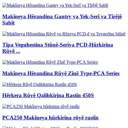
Makîneya Hêrandina Gantry ya Yek-Serî ya Tîrêjê
Sabît
Tîpa Veguhestina Stûnê-Seriya PCD-Hûrkirina
Rûyê ...
Makîneya Hêrandina Rûyê Zînê Type-PCA Series
Hêrkera Rûyê Qalibkirina Rastîn 450S
PCA250 Makîneya hûrkirina rûyê rastîn