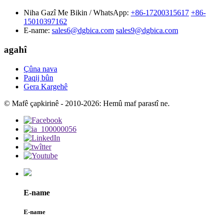
Niha Gazî Me Bikin / WhatsApp:
+86-17200315617
+86-
15010397162
E-name:
sales6@dgbica.com
sales9@dgbica.com
agahî
Çûna nava
Paqij bûn
Gera Kargehê
© Mafê çapkirinê - 2010-2026: Hemû maf parastî ne.
E-name
E-name