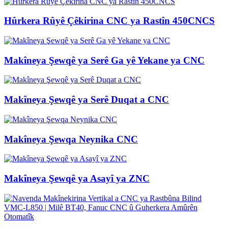
Hûrkera Rûyê Çêkirina CNC ya Rastîn 450CNCS
Makîneya Şewqê ya Serê Ga yê Yekane ya CNC
Makîneya Şewqê ya Serê Duqat a CNC
Makîneya Şewqa Neynika CNC
Makîneya Şewqê ya Asayî ya ZNC