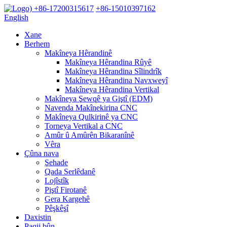
+86-17200315617
+86-15010397162
English
Xane
Berhem
Makîneya Hêrandinê
Makîneya Hêrandina Rûyê
Makîneya Hêrandina Sîlindrîk
Makîneya Hêrandina Navxweyî
Makîneya Hêrandina Vertikal
Makîneya Şewqê ya Giştî (EDM)
Navenda Makînekirina CNC
Makîneya Qulkirinê ya CNC
Torneya Vertikal a CNC
Amûr û Amûrên Bikaranînê
Vêra
Çûna nava
Şehade
Qada Serlêdanê
Lojîstîk
Piştî Firotanê
Gera Kargehê
Pêşkêşî
Daxistin
Paqij bûn