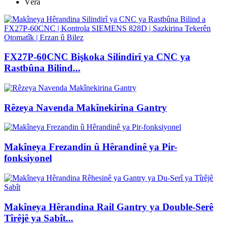
Vêra
FX27P-60CNC Bişkoka Silindirî ya CNC ya
Rastbûna Bilind...
Rêzeya Navenda Makînekirina Gantry
Makîneya Frezandin û Hêrandinê ya Pir-
fonksiyonel
Makîneya Hêrandina Rail Gantry ya Double-Serê
Tîrêjê ya Sabît...