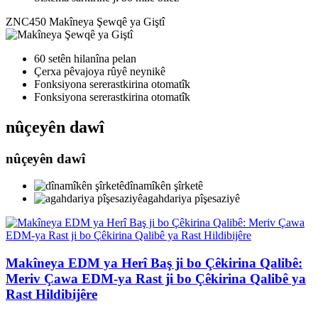
ZNC450
Makîneya Şewqê ya Giştî
60 setên hilanîna pelan
Çerxa pêvajoya rûyê neynikê
Fonksiyona sererastkirina otomatîk
Fonksiyona sererastkirina otomatîk
nûçeyên dawî
nûçeyên dawî
dînamîkên şîrketê
agahdariya pîşesaziyê
Makîneya EDM ya Herî Baş ji bo Çêkirina Qalibê:
Meriv Çawa EDM-ya Rast ji bo Çêkirina Qalibê ya
Rast Hildibijêre