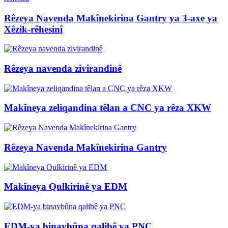
Rêzeya Navenda Makînekirina Gantry ya 3-axe ya
Xêzik-rêhesinî
Rêzeya navenda zivirandinê
Makîneya zeliqandina têlan a CNC ya rêza XKW
Rêzeya Navenda Makînekirina Gantry
Makîneya Qulkirinê ya EDM
EDM-ya binavbûna qalibê ya PNC