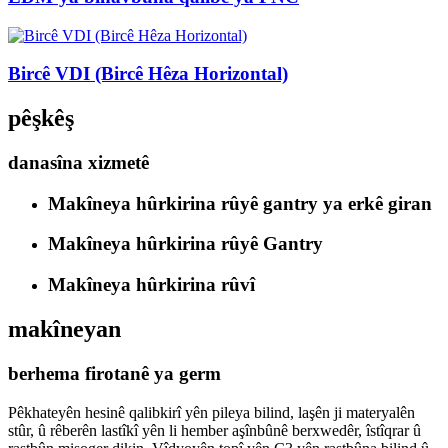
Bircê VDI (Bircê Hêza Horizontal)
pêşkêş
danasîna xizmetê
Makîneya hûrkirina rûyê gantry ya erkê giran
Makîneya hûrkirina rûyê Gantry
Makîneya hûrkirina rûvî
makîneyan
berhema firotanê ya germ
Pêkhateyên hesinê qalibkirî yên pileya bilind, laşên ji materyalên
stûr, û rêberên lastîkî yên li hember aşînbûnê berxwedêr, îstîqrar û