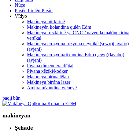
Nûçe
Pirsên Pir tên Pirsîn
Vîdyo
Makîneya hûrkirinê
Makîneyên kolandina qulên Edm
Makîneya frezkirinê ya CNC / navenda makînekirina
vertîkal
Makîneya erozyon/erozyona neynikê (şewq)(lavabo)
(avjenî)
Makîneya erozyon/rûxandina Edm (şewq)(lavabo)
(avjenî)
Pîvana dîmendera dîjîtal
Pîvana xêzikî/kodker
Makîneya birîna têlan
Makîneya birrîna lazer
Amûra pîvandina wêneyê
paqij bûn
makîneyan
Şehade