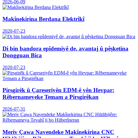
2026-06-09
Makînekirina Berdana Elektrîkî
2020-07-23
Di bin bandora epîdemiyê de, avantaj û pêşketina
Dongguan Bica
2020-07-23
Pirsgirêk û Çareseriyên EDM-ê yên Hevpar:
Rêbernameyeke Temam a Pirsgirêkan
2026-07-31
Meriv Çawa Navendeke Makînekirina CNC