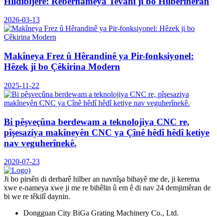
Hildibijêre: Rêbernameya Tevahî ji bo Hilberîneran
2026-03-13
Makîneya Frez û Hêrandinê ya Pir-fonksiyonel:
Hêzek ji bo Çêkirina Modern
2025-11-22
Bi pêşveçûna berdewam a teknolojiya CNC re,
pîşesaziya makîneyên CNC ya Çînê hêdî hêdî ketiye
nav veguherînekê.
2020-07-23
Ji bo pirsên di derbarê hilber an navnîşa bihayê me de, ji kerema
xwe e-nameya xwe ji me re bihêlin û em ê di nav 24 demjimêran de
bi we re têkilî daynin.
Dongguan City BiGa Grating Machinery Co., Ltd.